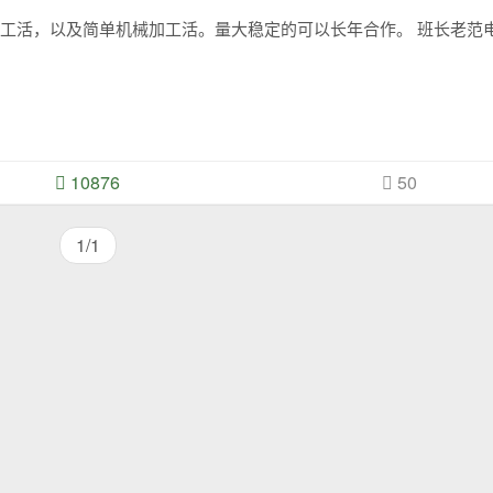
10876
50
1/1