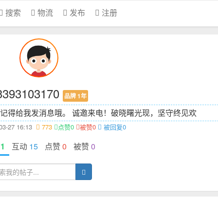
搜索
物流
发布
注册
3393103170
品牌 1年
记得给我发消息哦。 诚邀来电！
破晓曙光现，坚守终见欢
3-27 16:13
773
点赞0
被赞0
被回复0
态
1
互动
15
点赞
0
被赞
0