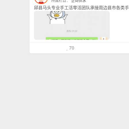
所属栏目：
企商供求
70