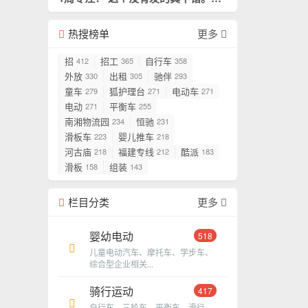
是我需要阅读的。
置顶
热搜榜单
更多
招
招工
自行车
412
365
358
外放
出租
驰伴
330
305
293
童车
狐护理台
电动车
279
271
271
电动
平衡车
271
255
南湘物流园
恒驰
234
231
滑板车
婴儿推车
223
218
河古庙
福建专线
酷派
218
212
183
滑板
组装
158
143
栏目分类
更多
婴幼电动
518
儿童电动汽车、摩托车、学步车、
综合型企业相关...
骑行运动
417
自行车、三轮车、平衡车、滑行