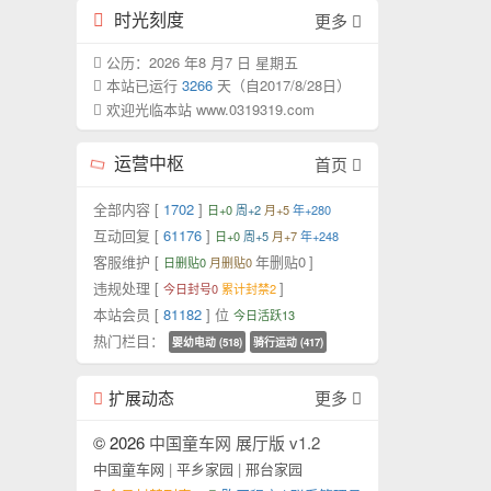
时光刻度
更多
公历：2026 年8 月7 日 星期五
本站已运行
3266
天（自2017/8/28日）
欢迎光临本站 www.0319319.com
运营中枢
首页
全部内容 [
1702
]
日+0
周+2
月+5
年+280
互动回复 [
61176
]
日+0
周+5
月+7
年+248
客服维护 [
年删贴0
]
日删贴0
月删贴0
违规处理 [
]
今日封号0
累计封禁2
本站会员 [
81182
] 位
今日活跃13
热门栏目：
婴幼电动 (518)
骑行运动 (417)
扩展动态
更多
© 2026
中国童车网 展厅版 v1.2
中国童车网
|
平乡家园
|
邢台家园