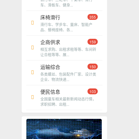
车、滑板车、健身...
床椅滑行
355
滑行车、学步车、童床、智能产
品、餐椅座椅、各...
企商供求
159
相互求购、出租求租等等、车间转
让合租等等、展...
运输综合
150
各类螺丝、包装配件厂家、设计类
企业、物流快递...
便民信息
103
全国童车相关最新新闻动态行情，
求职招聘、出租...