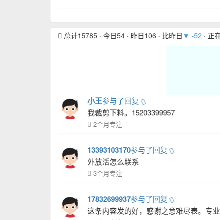
总计15785 · 今日54 · 昨日106 · 比昨日
▼ -52
· 正
小王
参与了回复
我裁剪下料。15203399957
2个月专注
13393103170
参与了回复
外放活怎么联系
3个月专注
17832699937
参与了回复
这条内容发的好，感谢之意难尽表。专业