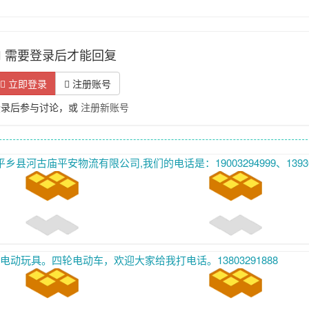
需要登录后才能回复
立即登录
注册账号
登录后参与讨论，或
注册新账号
津全境，主发：青光商城、大张庄商城、王庆坨、北辰、等等天津全境以及周边县市货物运输配送服务，本公司有着严谨的运输组织，完善的经营管理，是一家供应链一体化专业型物流公司,业务范围涵盖了童车类玩具类等等。众多行业、欢迎大家发货收货首先联系
动玩具。四轮电动车，欢迎大家给我打电话。13803291888