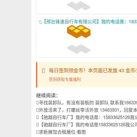
【邢台锋速自行车有限公司】我的电话是：18333923111、17732986765、我公司主要生产、各种类型的儿童自
每日签到领金币！本页面已发放 43 金币
签到获取专属福利
继续阅读：
寻找装卸队，有没有装板的 装卸队 联系我16633
外放活来了，打螺丝零活外放 13463931，回
【驰越自行车厂】我的电话是：15833625126我公司主要生产儿童自行车，山地车，学生车我们始终以优
【驰越自行车厂】我的电话是15833625126我公司主要生产儿童自行车，学生车，山地车我们始终以优
求新展馆合租展位 看图