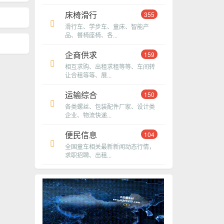
床椅滑行
355
滑行车、学步车、童床、智能产
品、餐椅座椅、各...
企商供求
159
相互求购、出租求租等等、车间转
让合租等等、展...
运输综合
150
各类螺丝、包装配件厂家、设计类
企业、物流快递...
便民信息
104
全国童车相关最新新闻动态行情，
求职招聘、出租...