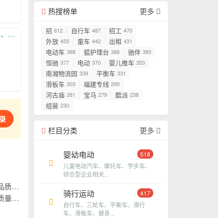
热搜榜单
更多
招
自行车
招工
612
487
470
作共赢！
外放
童车
出租
455
442
431
电动车
狐护理台
驰伴
388
386
385
恒驰
电动
婴儿推车
377
370
353
南湘物流园
平衡车
339
331
滑板车
福建专线
303
290
河古庙
宝马
酷派
281
279
238
组装
230
录
栏目分类
更多
婴幼电动
518
儿童电动汽车、摩托车、学步车、
综合型企业相关...
作共赢！
骑行运动
417
作共赢！
自行车、三轮车、平衡车、滑行
车、滑板车、健身...