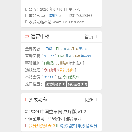
公历：2026 年8 月8 日 星期六
本站已运行
3267
天（自2017/8/28日）
欢迎光临本站 www.0319319.com
运营中枢
首页
全部内容 [
1703
]
日+0
周+3
月+6
年+281
互动回复 [
61177
]
日+1
周+6
月+8
年+249
客服维护 [
年删贴0
]
日删贴0
月删贴0
违规处理 [
]
今日封号0
累计封禁2
本站会员 [
81183
] 位
今日活跃12
热门栏目：
婴幼电动 (518)
骑行运动 (417)
扩展动态
更多
© 2026
中国童车网 展厅版 v1.2
中国童车网
|
平乡家园
|
邢台家园
会员封禁列表 2
购买程序 | 联系管理员