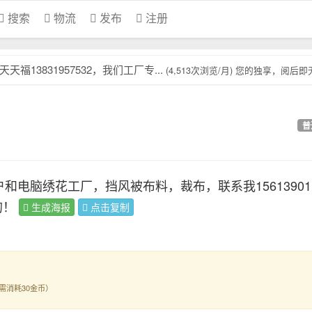
搜索
物流
发布
注册
3831957532，我们工厂专...
(4,513次浏览/月) 您的独享，阅后即
普
和电脑绣花工厂，挡风被布料，裁布，联系我1561390
的！
生成海报
点击复制
需消耗30金币）