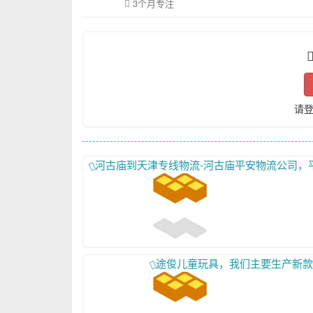
3个月专注
请
河古庙到天津专线物流-河古庙平安物流公司，平乡县河古庙平安物流有限公司,我们的电话是：19003294999、13930995106。我们是专业从平乡河古庙到天
途俊儿童玩具，我们主要生产新款电